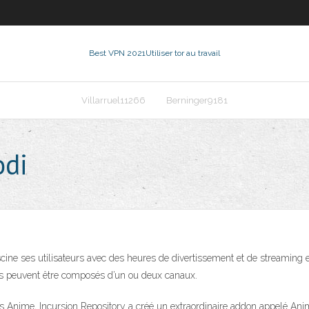
Best VPN 2021
Utiliser tor au travail
Villarruel11266
Berninger9181
odi
ascine ses utilisateurs avec des heures de divertissement et de streaming 
es peuvent être composés d’un ou deux canaux.
 Anime, Incursion Repository a créé un extraordinaire addon appelé Anim