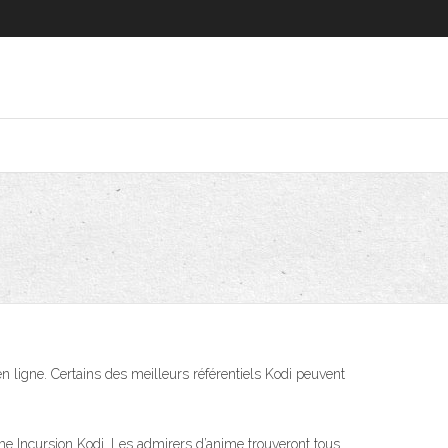
en ligne. Certains des meilleurs référentiels Kodi peuvent
e Incursion Kodi. Les admirers d’anime trouveront tous