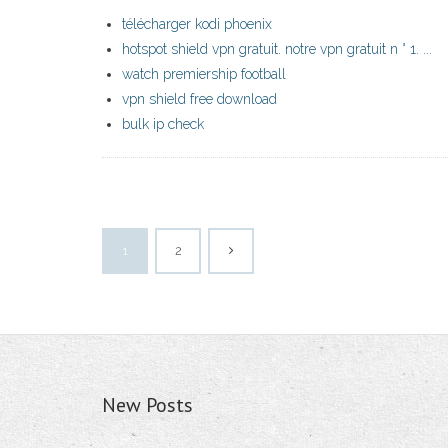
télécharger kodi phoenix
hotspot shield vpn gratuit. notre vpn gratuit n ° 1. ...
watch premiership football
vpn shield free download
bulk ip check
1
2
New Posts