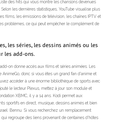
n Liste des hits qui vous montre les chansons devenues
Selon les dernières statistiques, YouTube visualise plus
es films, les émissions de télévision, les chaînes IPTV et
 des problèmes, ce qui peut empêcher le complément de
, les séries, les dessins animés ou les
r les add-ons.
add-on donne accès aux films et séries animées. Les
e AnimeGo, donc si vous êtes un grand fan d'anime et
pouvez accéder à une énorme bibliothèque de sports avec
uté le lecteur Plexus, mettez à jour son module et
ondation XBMC, il y a 14 ans. Kodi permet aux
nts sportifs en direct, musique, dessins animés et bien
di Israel. Bennu. Si vous recherchez un remplacement
n, qui regroupe des liens provenant de centaines d'hôtes