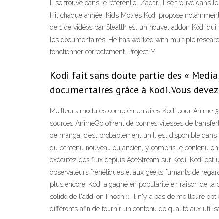
Il se trouve dans le référentiel Zadar. Il se trouve dan
Hit chaque année. Kids Movies Kodi propose notamment un
de 1 de vidéos par Stealth est un nouvel addon Kodi qui p
les documentaires. He has worked with multiple resear
fonctionner correctement. Project M
Kodi fait sans doute partie des « Media
documentaires grâce à Kodi. Vous devez 
Meilleurs modules complémentaires Kodi pour Anime 34.
sources AnimeGo offrent de bonnes vitesses de transfer
de manga, c'est probablement un Il est disponible dans 
du contenu nouveau ou ancien, y compris le contenu en 
exécutez des flux depuis AceStream sur Kodi. Kodi est 
observateurs frénétiques et aux geeks fumants de regarde
plus encore. Kodi a gagné en popularité en raison de la 
solide de l'add-on Phoenix, il n'y a pas de meilleure opt
différents afin de fournir un contenu de qualité aux uti