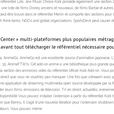
s le référentiel Loki. Jew Music Choice Kodi possède également une sectio
e liste de films Disney anciens et nouveaux, de films Barbie et autres. 
eut être trouvé dans le référentiel Merlin et comporte des sections pour l
ch think-tanks, NGOs and global organizations. SportsDevil peut causer
 Center » multi-plateformes plus populaires métrages
avant tout télécharger le référentiel nécessaire pou
 AnimeGo. AnimeGo est une excellente source d'animation japonaise. L'
t. 35. AnimeFTW.tv. Cet add-on anime a une bibliothèque plus grande qu
la section des annonces vidéo du référentiel officiel Kodi Add-on. Vous 
direct que vous ne voudriez pas manquer. Une fois que vstreaam avez ajo
une application de streaming multimédia open source développée par la f
r leurs films, émissions de télévision, TV en direct, actualités, événeme
disponibilité Vous pouvez installer l'extension à partir du référentiel Ko
ion que Bennu. Il s'agit d'une nouvelle itération pour l'extension shutdow
lisateurs. Vous pouvez même