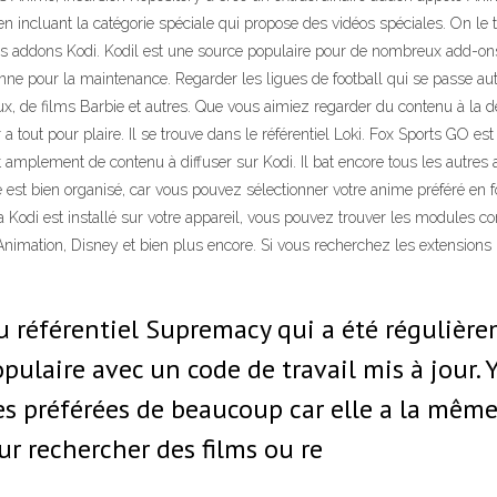
n incluant la catégorie spéciale qui propose des vidéos spéciales. On le t
s addons Kodi. Kodil est une source populaire pour de nombreux add-ons K
 panne pour la maintenance. Regarder les ligues de football qui se passe 
, de films Barbie et autres. Que vous aimiez regarder du contenu à la d
a tout pour plaire. Il se trouve dans le référentiel Loki. Fox Sports GO es
t amplement de contenu à diffuser sur Kodi. Il bat encore tous les autres
 bien organisé, car vous pouvez sélectionner votre anime préféré en fonct
 Kodi est installé sur votre appareil, vous pouvez trouver les modules c
 Animation, Disney et bien plus encore. Si vous recherchez les extensions 
 référentiel Supremacy qui a été régulièrem
opulaire avec un code de travail mis à jour.
es préférées de beaucoup car elle a la même 
our rechercher des films ou re