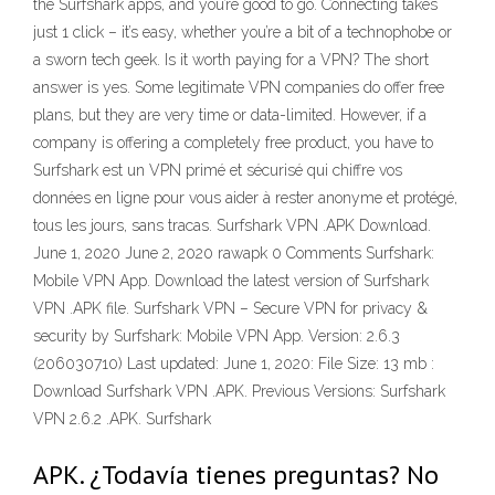
the Surfshark apps, and you’re good to go. Connecting takes
just 1 click – it’s easy, whether you’re a bit of a technophobe or
a sworn tech geek. Is it worth paying for a VPN? The short
answer is yes. Some legitimate VPN companies do offer free
plans, but they are very time or data-limited. However, if a
company is offering a completely free product, you have to
Surfshark est un VPN primé et sécurisé qui chiffre vos
données en ligne pour vous aider à rester anonyme et protégé,
tous les jours, sans tracas. Surfshark VPN .APK Download.
June 1, 2020 June 2, 2020 rawapk 0 Comments Surfshark:
Mobile VPN App. Download the latest version of Surfshark
VPN .APK file. Surfshark VPN – Secure VPN for privacy &
security by Surfshark: Mobile VPN App. Version: 2.6.3
(206030710) Last updated: June 1, 2020: File Size: 13 mb :
Download Surfshark VPN .APK. Previous Versions: Surfshark
VPN 2.6.2 .APK. Surfshark
APK. ¿Todavía tienes preguntas? No